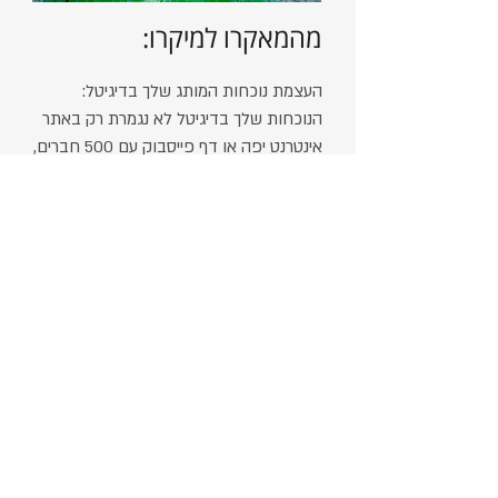
מהמאקרו למיקרו:
העצמת נוכחות המותג שלך בדיגיטל:
הנוכחות שלך בדיגיטל לא נגמרת רק באתר
אינטרנט יפה או דף פייסבוק עם 500 חברים,
הנוכחות שלך בהסתכלות שלנו אמורה
להניב תוצאות ישירות של מהלכים מוגדרים
ומדויקים לקידום האינטרסים העסקיים שלך
בעסק, במילים אחרות-החזר השקעה
ובשפה השיווקית ROI.
הדיגיטל אמור לשרת לך את המטרות
העסקיות הן בצד התדמיתי ובעיקר בצד
השיווקי מכירתי
ולשם כך אנחנו משתמשים בשילוב של
מרכיבים ופתרונות שנבנים בגישה
אסטרטגית ממוקדת למדיה הדיגיטלית.